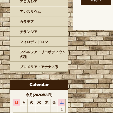
アロカシア
アンスリウム
カラテア
チランジア
フィロデンドロン
フペルジア・リコポディウム
各種
ブロメリア・アナナス系
Calendar
今月(2026年8月)
日
月
火
水
木
金
土
1