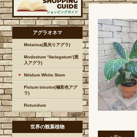
アグラオネマ
Metarica(黒光りアグラ)
Modestum ‘Variegatum’(斑
入アグラ)
Nitidum White Stem
Pictum tricolor(極彩色アグ
ラ)
Rotundum
世界の観葉植物
« 前へ