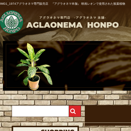
IMG1_1974アグラオネマ専門販売店 『アグラオネマ本舗』 映画レオンで使用された観葉植物