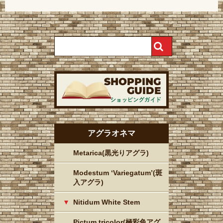
アグラオネマ
Metarica(黒光りアグラ)
Modestum ‘Variegatum’(斑
入アグラ)
Nitidum White Stem
Pictum tricolor(極彩色アグ