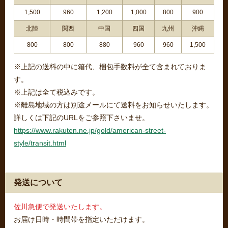
1,500
960
1,200
1,000
800
900
北陸
関西
中国
四国
九州
沖縄
800
800
880
960
960
1,500
※上記の送料の中に箱代、梱包手数料が全て含まれておりま
す。
※上記は全て税込みです。
※離島地域の方は別途メールにて送料をお知らせいたします。
詳しくは下記のURLをご参照下さいませ。
https://www.rakuten.ne.jp/gold/american-street-
style/transit.html
発送について
佐川急便で発送いたします。
お届け日時・時間帯を指定いただけます。