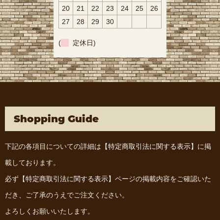
20
21
22
23
24
25
26
27
28
29
30
(
定休日)
Shopping Guide
下記の各項目についての詳細は
【特定商取引法に関する表示】
に掲
載しております。
必ず
【特定商取引法に関する表示】
ページの掲載内容をご確認いた
だき、ご了承のうえでご注文ください。
よろしくお願いいたします。