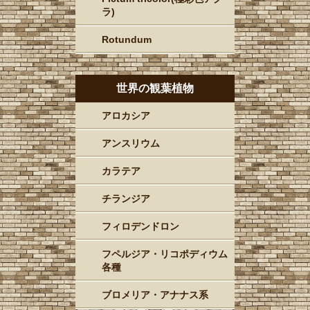
ラ)
Rotundum
世界の観葉植物
アロカシア
アンスリウム
カラテア
チランジア
フィロデンドロン
フペルジア・リコポディウム
各種
ブロメリア・アナナス系