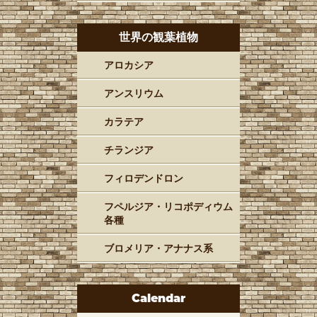
世界の観葉植物
アロカシア
アンスリウム
カラテア
チランジア
フィロデンドロン
フペルジア・リコポディウム
各種
ブロメリア・アナナス系
Calendar