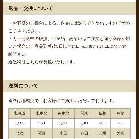
返品・交換について
・お客様のご都合によるご返品には対応できかねますので予め
ご了承ください。
・万一発送中の破損、不良品、あるいはご注文と違う商品が届
いた場合は、商品到着後3日以内にE-mailまたはTELにてご連
絡下さい。
返送料はこちらが負担いたします。
送料について
送料は地域別で、お客様にご負担いただいております。
北海道
北東北
南東北
関東
信越
中部
1,500
960
1,200
1,000
800
900
北陸
関西
中国
四国
九州
沖縄