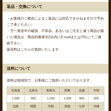
返品・交換について
・お客様のご都合によるご返品には対応できかねますので予め
ご了承ください。
・万一発送中の破損、不良品、あるいはご注文と違う商品が届
いた場合は、商品到着後3日以内にE-mailまたはTELにてご連
絡下さい。
返送料はこちらが負担いたします。
送料について
送料は地域別で、お客様にご負担いただいております。
北海道
北東北
南東北
関東
信越
中部
1,500
960
1,200
1,000
800
900
北陸
関西
中国
四国
九州
沖縄