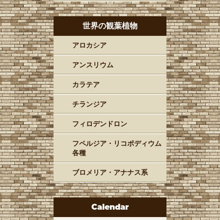
世界の観葉植物
アロカシア
アンスリウム
カラテア
チランジア
フィロデンドロン
フペルジア・リコポディウム
各種
ブロメリア・アナナス系
Calendar