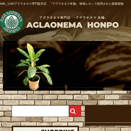
IMG_1290アグラオネマ専門販売店 『アグラオネマ本舗』 映画レオンで使用された観葉植物