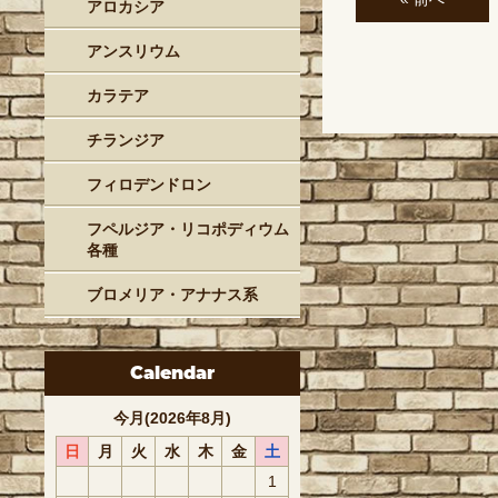
アロカシア
アンスリウム
カラテア
チランジア
フィロデンドロン
フペルジア・リコポディウム
各種
ブロメリア・アナナス系
Calendar
今月(2026年8月)
日
月
火
水
木
金
土
1