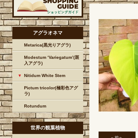
アグラオネマ
Metarica(黒光りアグラ)
Modestum ‘Variegatum’(斑
入アグラ)
Nitidum White Stem
Pictum tricolor(極彩色アグ
ラ)
Rotundum
世界の観葉植物
« 前へ