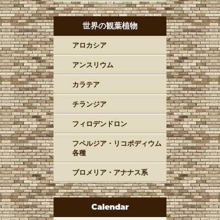
世界の観葉植物
アロカシア
アンスリウム
カラテア
チランジア
フィロデンドロン
フペルジア・リコポディウム
各種
ブロメリア・アナナス系
Calendar