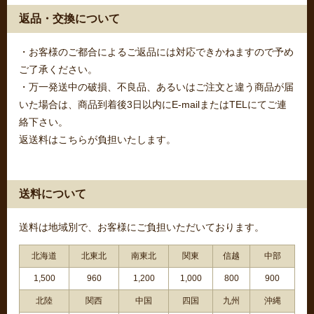
返品・交換について
・お客様のご都合によるご返品には対応できかねますので予め
ご了承ください。
・万一発送中の破損、不良品、あるいはご注文と違う商品が届
いた場合は、商品到着後3日以内にE-mailまたはTELにてご連
絡下さい。
返送料はこちらが負担いたします。
送料について
送料は地域別で、お客様にご負担いただいております。
北海道
北東北
南東北
関東
信越
中部
1,500
960
1,200
1,000
800
900
北陸
関西
中国
四国
九州
沖縄