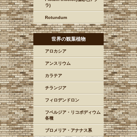
ラ)
Rotundum
世界の観葉植物
アロカシア
アンスリウム
カラテア
チランジア
フィロデンドロン
フペルジア・リコポディウム
各種
ブロメリア・アナナス系