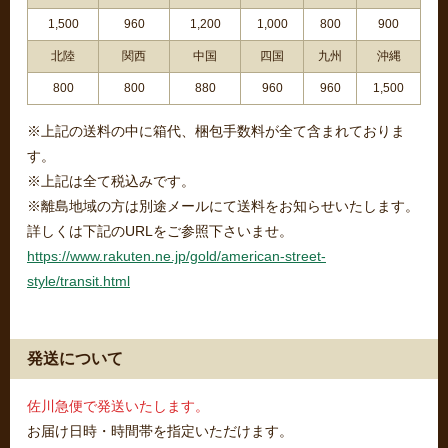
1,500
960
1,200
1,000
800
900
北陸
関西
中国
四国
九州
沖縄
800
800
880
960
960
1,500
※上記の送料の中に箱代、梱包手数料が全て含まれておりま
す。
※上記は全て税込みです。
※離島地域の方は別途メールにて送料をお知らせいたします。
詳しくは下記のURLをご参照下さいませ。
https://www.rakuten.ne.jp/gold/american-street-
style/transit.html
発送について
佐川急便で発送いたします。
お届け日時・時間帯を指定いただけます。