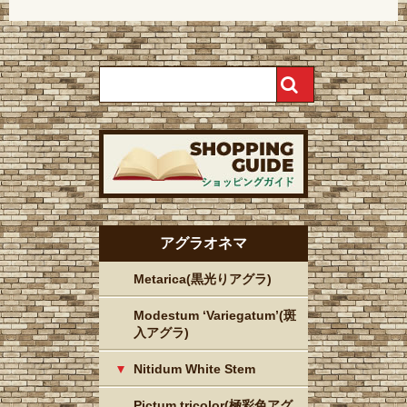
アグラオネマ
Metarica(黒光りアグラ)
Modestum ‘Variegatum’(斑
入アグラ)
Nitidum White Stem
Pictum tricolor(極彩色アグ