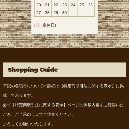
20
21
22
23
24
25
26
27
28
29
30
(
定休日)
Shopping Guide
下記の各項目についての詳細は
【特定商取引法に関する表示】
に掲
載しております。
必ず
【特定商取引法に関する表示】
ページの掲載内容をご確認いた
だき、ご了承のうえでご注文ください。
よろしくお願いいたします。