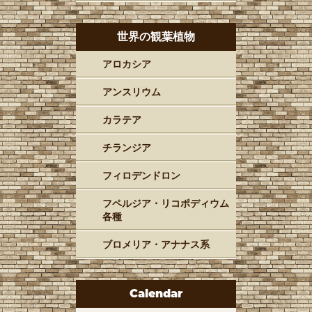
世界の観葉植物
アロカシア
アンスリウム
カラテア
チランジア
フィロデンドロン
フペルジア・リコポディウム
各種
ブロメリア・アナナス系
Calendar