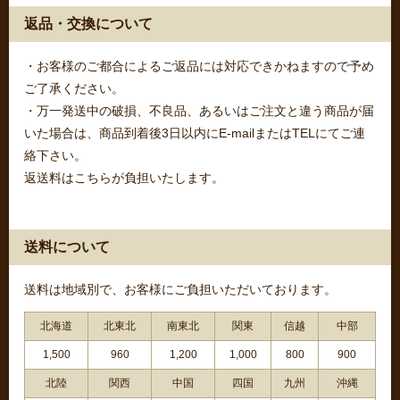
返品・交換について
・お客様のご都合によるご返品には対応できかねますので予め
ご了承ください。
・万一発送中の破損、不良品、あるいはご注文と違う商品が届
いた場合は、商品到着後3日以内にE-mailまたはTELにてご連
絡下さい。
返送料はこちらが負担いたします。
送料について
送料は地域別で、お客様にご負担いただいております。
北海道
北東北
南東北
関東
信越
中部
1,500
960
1,200
1,000
800
900
北陸
関西
中国
四国
九州
沖縄