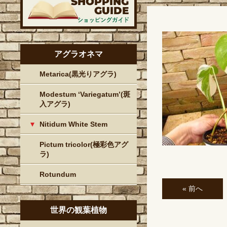
アグラオネマ
Metarica(黒光りアグラ)
Modestum ‘Variegatum’(斑
入アグラ)
Nitidum White Stem
Pictum tricolor(極彩色アグ
ラ)
Rotundum
« 前へ
世界の観葉植物