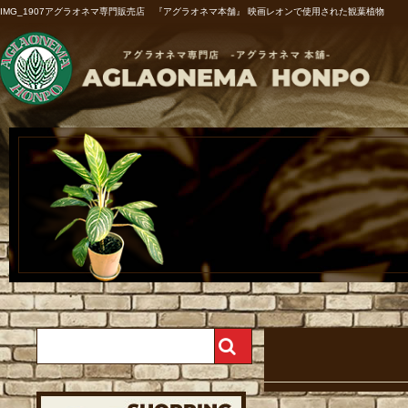
IMG_1907アグラオネマ専門販売店 『アグラオネマ本舗』 映画レオンで使用された観葉植物