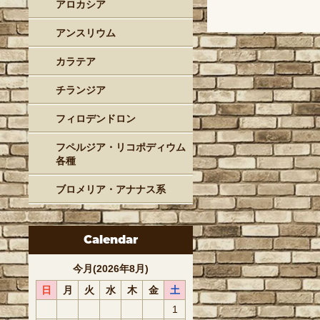
アロカシア
アンスリウム
カラテア
チランジア
フィロデンドロン
フペルジア・リコポディウム
各種
ブロメリア・アナナス系
Calendar
今月(2026年8月)
日
月
火
水
木
金
土
1