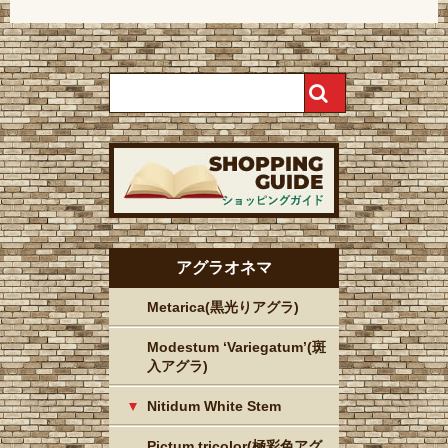
アグラオネマ
Metarica(黒光りアグラ)
Modestum ‘Variegatum’(斑
入アグラ)
Nitidum White Stem
Pictum tricolor(極彩色アグ