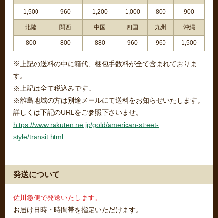
1,500
960
1,200
1,000
800
900
北陸
関西
中国
四国
九州
沖縄
800
800
880
960
960
1,500
※上記の送料の中に箱代、梱包手数料が全て含まれておりま
す。
※上記は全て税込みです。
※離島地域の方は別途メールにて送料をお知らせいたします。
詳しくは下記のURLをご参照下さいませ。
https://www.rakuten.ne.jp/gold/american-street-
style/transit.html
発送について
佐川急便で発送いたします。
お届け日時・時間帯を指定いただけます。