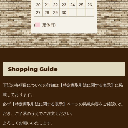
20
21
22
23
24
25
26
27
28
29
30
(
定休日)
Shopping Guide
下記の各項目についての詳細は
【特定商取引法に関する表示】
に掲
載しております。
必ず
【特定商取引法に関する表示】
ページの掲載内容をご確認いた
だき、ご了承のうえでご注文ください。
よろしくお願いいたします。