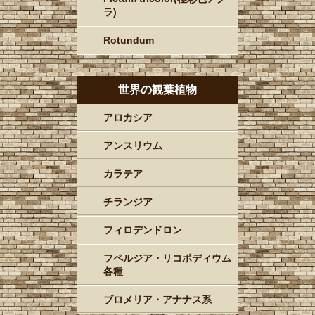
ラ)
Rotundum
世界の観葉植物
アロカシア
アンスリウム
カラテア
チランジア
フィロデンドロン
フペルジア・リコポディウム
各種
ブロメリア・アナナス系