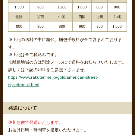
1,500
960
1,200
1,000
800
900
北陸
関西
中国
四国
九州
沖縄
800
800
880
960
960
1,500
※上記の送料の中に箱代、梱包手数料が全て含まれておりま
す。
※上記は全て税込みです。
※離島地域の方は別途メールにて送料をお知らせいたします。
詳しくは下記のURLをご参照下さいませ。
https://www.rakuten.ne.jp/gold/american-street-
style/transit.html
発送について
佐川急便で発送いたします。
お届け日時・時間帯を指定いただけます。