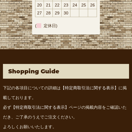
20
21
22
23
24
25
26
27
28
29
30
(
定休日)
Shopping Guide
下記の各項目についての詳細は
【特定商取引法に関する表示】
に掲
載しております。
必ず
【特定商取引法に関する表示】
ページの掲載内容をご確認いた
だき、ご了承のうえでご注文ください。
よろしくお願いいたします。