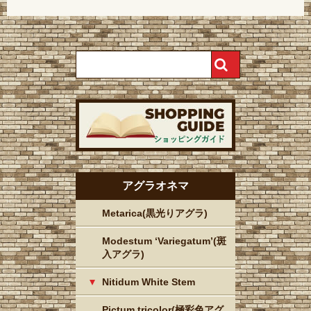
アグラオネマ
Metarica(黒光りアグラ)
Modestum ‘Variegatum’(斑
入アグラ)
Nitidum White Stem
Pictum tricolor(極彩色アグ