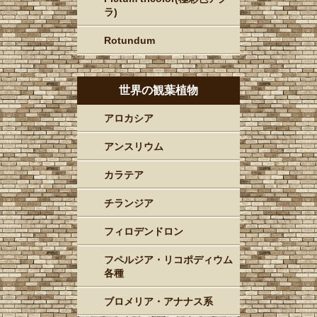
ラ)
Rotundum
世界の観葉植物
アロカシア
アンスリウム
カラテア
チランジア
フィロデンドロン
フペルジア・リコポディウム
各種
ブロメリア・アナナス系