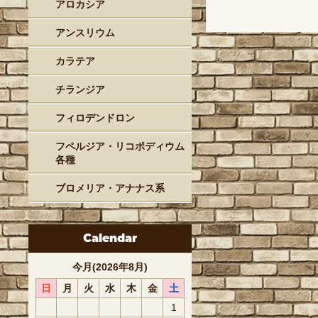
アロカシア
アンスリウム
カラテア
チランジア
フィロデンドロン
フペルジア・リコポディウム
各種
ブロメリア・アナナス系
Calendar
今月(2026年8月)
日
月
火
水
木
金
土
1