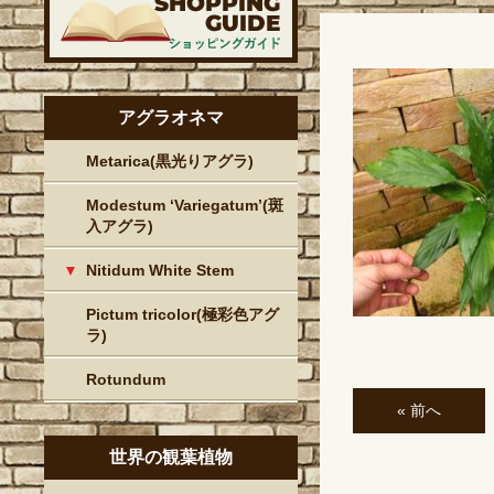
アグラオネマ
Metarica(黒光りアグラ)
Modestum ‘Variegatum’(斑
入アグラ)
Nitidum White Stem
Pictum tricolor(極彩色アグ
ラ)
Rotundum
« 前へ
世界の観葉植物