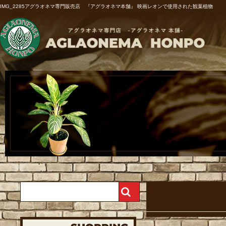
IMG_2285アグラオネマ専門販売店 『アグラオネマ本舗』 映画レオンで使用された観葉植物