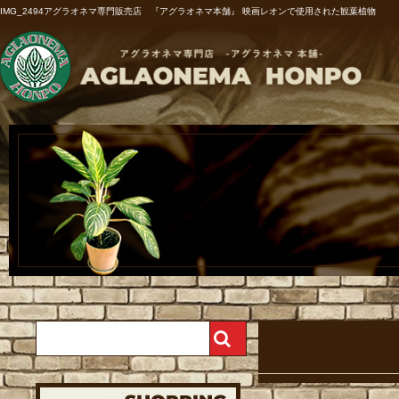
IMG_2494アグラオネマ専門販売店 『アグラオネマ本舗』 映画レオンで使用された観葉植物