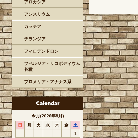
アロカシア
アンスリウム
カラテア
チランジア
フィロデンドロン
フペルジア・リコポディウム
各種
ブロメリア・アナナス系
Calendar
今月(2026年8月)
日
月
火
水
木
金
土
1