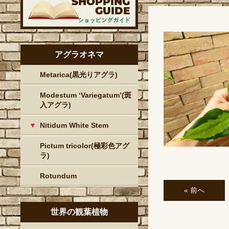
アグラオネマ
Metarica(黒光りアグラ)
Modestum ‘Variegatum’(斑
入アグラ)
Nitidum White Stem
Pictum tricolor(極彩色アグ
ラ)
Rotundum
« 前へ
世界の観葉植物