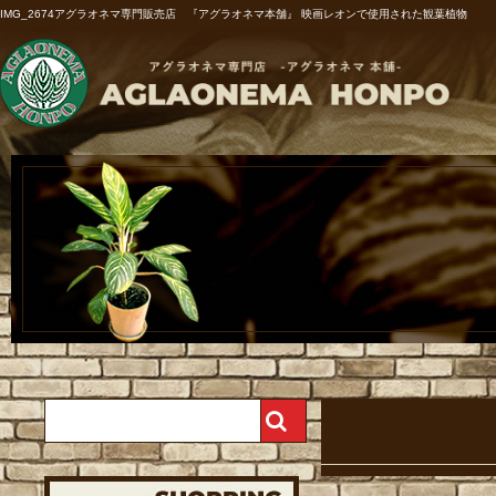
IMG_2674アグラオネマ専門販売店 『アグラオネマ本舗』 映画レオンで使用された観葉植物