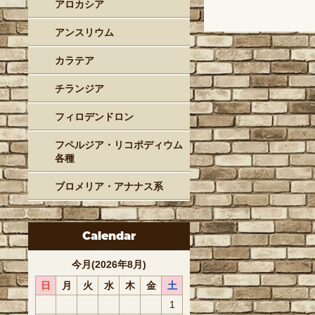
アロカシア
アンスリウム
カラテア
チランジア
フィロデンドロン
フペルジア・リコポディウム
各種
ブロメリア・アナナス系
Calendar
今月(2026年8月)
日
月
火
水
木
金
土
1