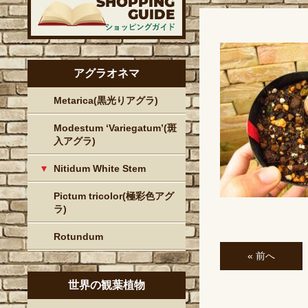
アグラオネマ
Metarica(黒光りアグラ)
Modestum ‘Variegatum’(斑
入アグラ)
Nitidum White Stem
Pictum tricolor(極彩色アグ
ラ)
Rotundum
« 前へ
世界の観葉植物