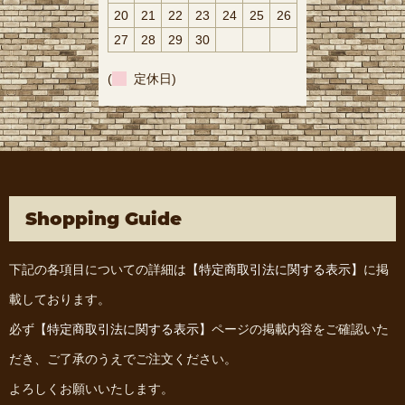
20
21
22
23
24
25
26
27
28
29
30
(
定休日)
Shopping Guide
下記の各項目についての詳細は
【特定商取引法に関する表示】
に掲
載しております。
必ず
【特定商取引法に関する表示】
ページの掲載内容をご確認いた
だき、ご了承のうえでご注文ください。
よろしくお願いいたします。