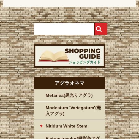
アグラオネマ
Metarica(黒光りアグラ)
Modestum ‘Variegatum’(斑
入アグラ)
Nitidum White Stem
Pictum tricolor(極彩色アグ