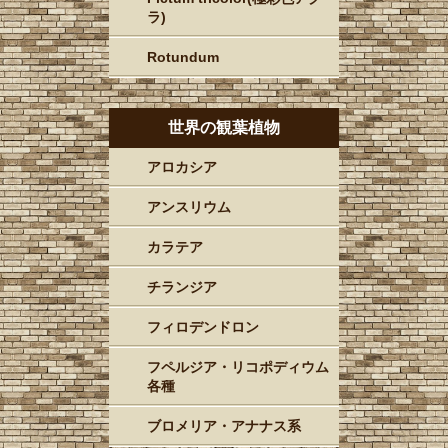
ラ)
Rotundum
世界の観葉植物
アロカシア
アンスリウム
カラテア
チランジア
フィロデンドロン
フペルジア・リコポディウム
各種
ブロメリア・アナナス系