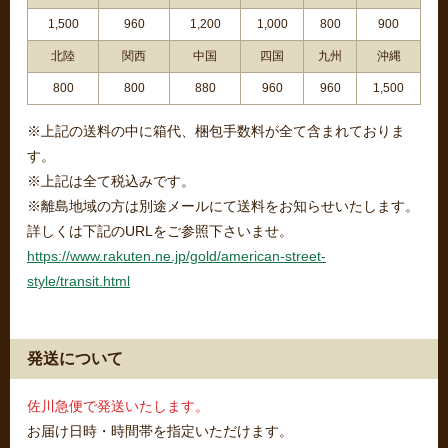
1,500
960
1,200
1,000
800
900
北陸
関西
中国
四国
九州
沖縄
800
800
880
960
960
1,500
※上記の送料の中に箱代、梱包手数料が全て含まれておりま
す。
※上記は全て税込みです。
※離島地域の方は別途メールにて送料をお知らせいたします。
詳しくは下記のURLをご参照下さいませ。
https://www.rakuten.ne.jp/gold/american-street-
style/transit.html
発送について
佐川急便で発送いたします。
お届け日時・時間帯を指定いただけます。