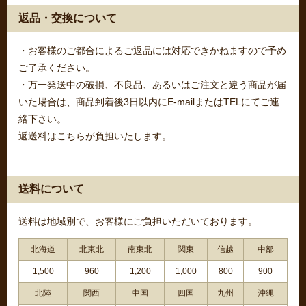
返品・交換について
・お客様のご都合によるご返品には対応できかねますので予め
ご了承ください。
・万一発送中の破損、不良品、あるいはご注文と違う商品が届
いた場合は、商品到着後3日以内にE-mailまたはTELにてご連
絡下さい。
返送料はこちらが負担いたします。
送料について
送料は地域別で、お客様にご負担いただいております。
北海道
北東北
南東北
関東
信越
中部
1,500
960
1,200
1,000
800
900
北陸
関西
中国
四国
九州
沖縄