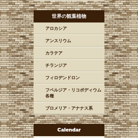
世界の観葉植物
アロカシア
アンスリウム
カラテア
チランジア
フィロデンドロン
フペルジア・リコポディウム
各種
ブロメリア・アナナス系
Calendar