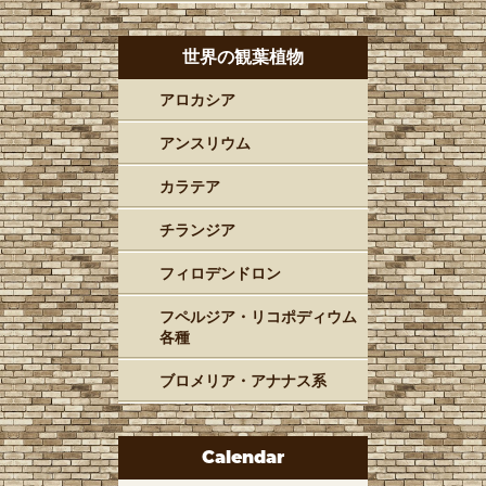
世界の観葉植物
アロカシア
アンスリウム
カラテア
チランジア
フィロデンドロン
フペルジア・リコポディウム
各種
ブロメリア・アナナス系
Calendar