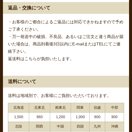
返品・交換について
・お客様のご都合によるご返品には対応できかねますので予め
ご了承ください。
・万一発送中の破損、不良品、あるいはご注文と違う商品が届
いた場合は、商品到着後3日以内にE-mailまたはTELにてご連
絡下さい。
返送料はこちらが負担いたします。
送料について
送料は地域別で、お客様にご負担いただいております。
北海道
北東北
南東北
関東
信越
中部
1,500
960
1,200
1,000
800
900
北陸
関西
中国
四国
九州
沖縄