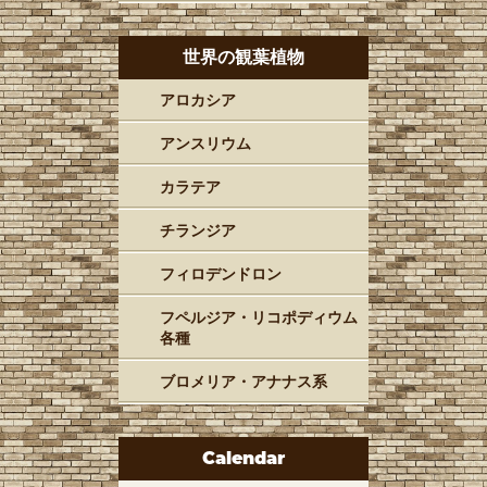
世界の観葉植物
アロカシア
アンスリウム
カラテア
チランジア
フィロデンドロン
フペルジア・リコポディウム
各種
ブロメリア・アナナス系
Calendar