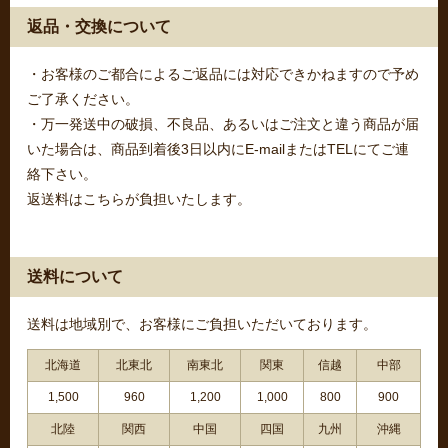
返品・交換について
・お客様のご都合によるご返品には対応できかねますので予め
ご了承ください。
・万一発送中の破損、不良品、あるいはご注文と違う商品が届
いた場合は、商品到着後3日以内にE-mailまたはTELにてご連
絡下さい。
返送料はこちらが負担いたします。
送料について
送料は地域別で、お客様にご負担いただいております。
北海道
北東北
南東北
関東
信越
中部
1,500
960
1,200
1,000
800
900
北陸
関西
中国
四国
九州
沖縄