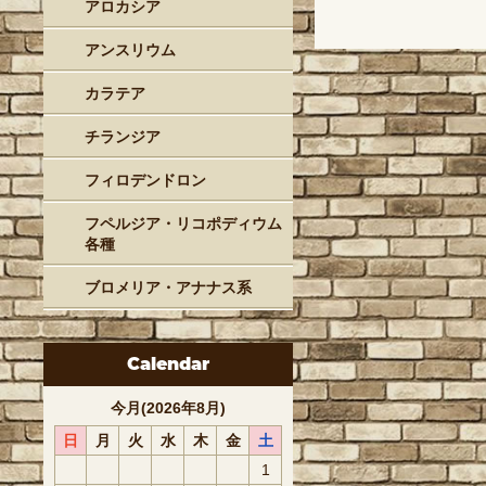
アロカシア
アンスリウム
カラテア
チランジア
フィロデンドロン
フペルジア・リコポディウム
各種
ブロメリア・アナナス系
Calendar
今月(2026年8月)
日
月
火
水
木
金
土
1