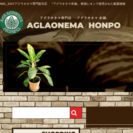
IMG_3247アグラオネマ専門販売店 『アグラオネマ本舗』 映画レオンで使用された観葉植物