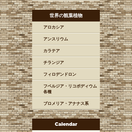
世界の観葉植物
アロカシア
アンスリウム
カラテア
チランジア
フィロデンドロン
フペルジア・リコポディウム
各種
ブロメリア・アナナス系
Calendar