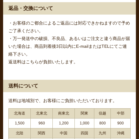
返品・交換について
・お客様のご都合によるご返品には対応できかねますので予め
ご了承ください。
・万一発送中の破損、不良品、あるいはご注文と違う商品が届
いた場合は、商品到着後3日以内にE-mailまたはTELにてご連
絡下さい。
返送料はこちらが負担いたします。
送料について
送料は地域別で、お客様にご負担いただいております。
北海道
北東北
南東北
関東
信越
中部
1,500
960
1,200
1,000
800
900
北陸
関西
中国
四国
九州
沖縄