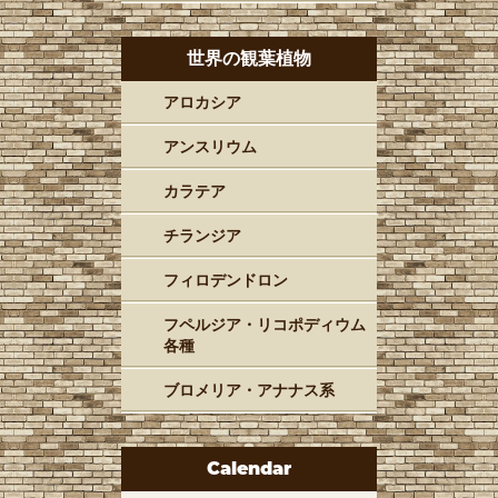
世界の観葉植物
アロカシア
アンスリウム
カラテア
チランジア
フィロデンドロン
フペルジア・リコポディウム
各種
ブロメリア・アナナス系
Calendar