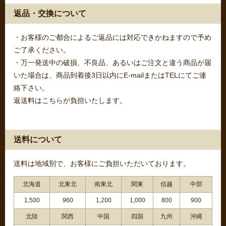
返品・交換について
・お客様のご都合によるご返品には対応できかねますので予め
ご了承ください。
・万一発送中の破損、不良品、あるいはご注文と違う商品が届
いた場合は、商品到着後3日以内にE-mailまたはTELにてご連
絡下さい。
返送料はこちらが負担いたします。
送料について
送料は地域別で、お客様にご負担いただいております。
北海道
北東北
南東北
関東
信越
中部
1,500
960
1,200
1,000
800
900
北陸
関西
中国
四国
九州
沖縄