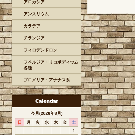
アロカシア
アンスリウム
カラテア
チランジア
フィロデンドロン
フペルジア・リコポディウム
各種
ブロメリア・アナナス系
Calendar
今月(2026年8月)
日
月
火
水
木
金
土
1