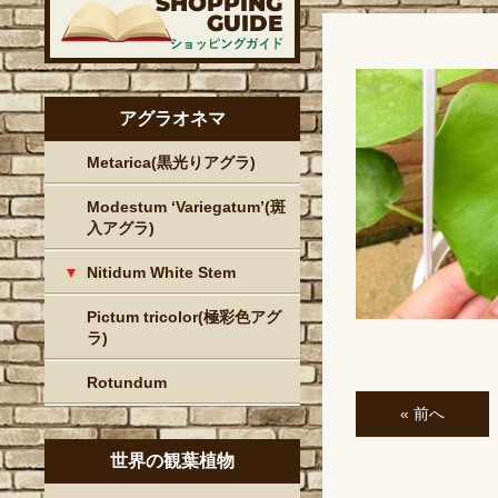
アグラオネマ
Metarica(黒光りアグラ)
Modestum ‘Variegatum’(斑
入アグラ)
Nitidum White Stem
Pictum tricolor(極彩色アグ
ラ)
Rotundum
« 前へ
世界の観葉植物