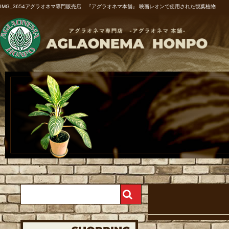
IMG_3654アグラオネマ専門販売店 『アグラオネマ本舗』 映画レオンで使用された観葉植物