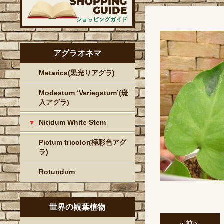
アグラオネマ
Metarica(黒光りアグラ)
Modestum ‘Variegatum’(斑
入アグラ)
Nitidum White Stem
Pictum tricolor(極彩色アグ
ラ)
Rotundum
世界の観葉植物
« 前へ