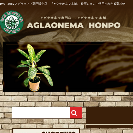
IMG_3657アグラオネマ専門販売店 『アグラオネマ本舗』 映画レオンで使用された観葉植物