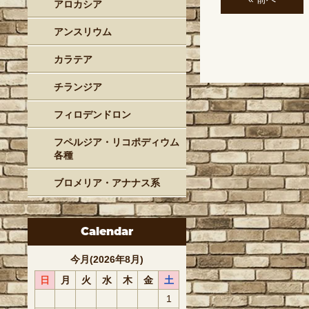
アロカシア
アンスリウム
カラテア
チランジア
フィロデンドロン
フペルジア・リコポディウム
各種
ブロメリア・アナナス系
Calendar
今月(2026年8月)
日
月
火
水
木
金
土
1