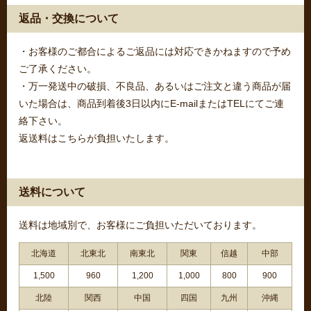
返品・交換について
・お客様のご都合によるご返品には対応できかねますので予め
ご了承ください。
・万一発送中の破損、不良品、あるいはご注文と違う商品が届
いた場合は、商品到着後3日以内にE-mailまたはTELにてご連
絡下さい。
返送料はこちらが負担いたします。
送料について
送料は地域別で、お客様にご負担いただいております。
北海道
北東北
南東北
関東
信越
中部
1,500
960
1,200
1,000
800
900
北陸
関西
中国
四国
九州
沖縄