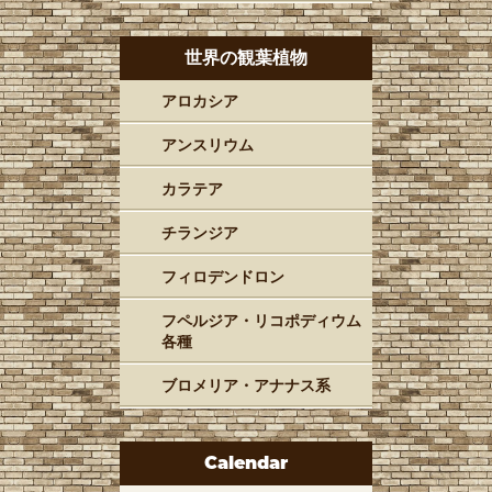
世界の観葉植物
アロカシア
アンスリウム
カラテア
チランジア
フィロデンドロン
フペルジア・リコポディウム
各種
ブロメリア・アナナス系
Calendar