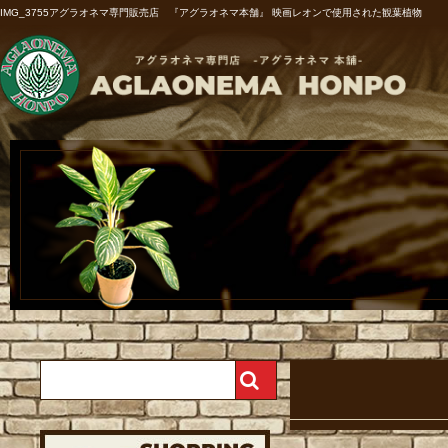
IMG_3755アグラオネマ専門販売店 『アグラオネマ本舗』 映画レオンで使用された観葉植物