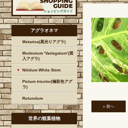
アグラオネマ
Metarica(黒光りアグラ)
Modestum ‘Variegatum’(斑
入アグラ)
Nitidum White Stem
Pictum tricolor(極彩色アグ
ラ)
Rotundum
« 前へ
世界の観葉植物