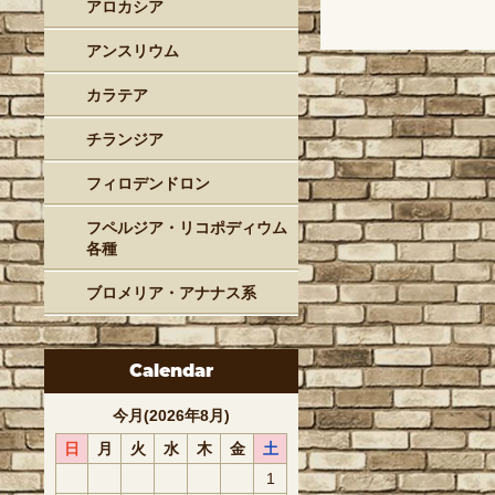
アロカシア
アンスリウム
カラテア
チランジア
フィロデンドロン
フペルジア・リコポディウム
各種
ブロメリア・アナナス系
Calendar
今月(2026年8月)
日
月
火
水
木
金
土
1