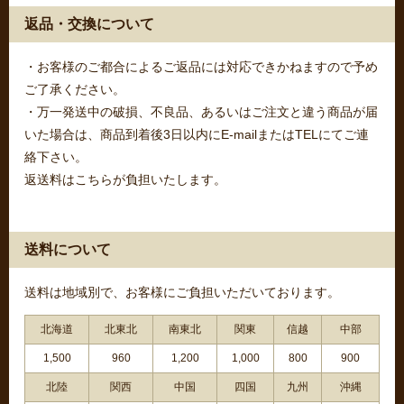
返品・交換について
・お客様のご都合によるご返品には対応できかねますので予め
ご了承ください。
・万一発送中の破損、不良品、あるいはご注文と違う商品が届
いた場合は、商品到着後3日以内にE-mailまたはTELにてご連
絡下さい。
返送料はこちらが負担いたします。
送料について
送料は地域別で、お客様にご負担いただいております。
北海道
北東北
南東北
関東
信越
中部
1,500
960
1,200
1,000
800
900
北陸
関西
中国
四国
九州
沖縄