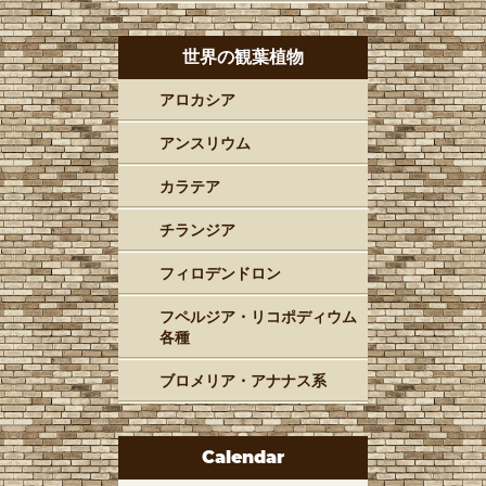
世界の観葉植物
アロカシア
アンスリウム
カラテア
チランジア
フィロデンドロン
フペルジア・リコポディウム
各種
ブロメリア・アナナス系
Calendar