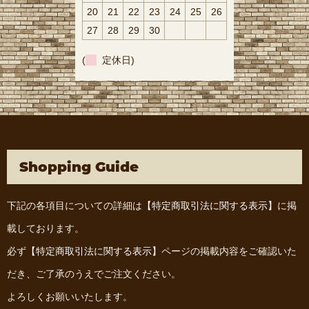
20
21
22
23
24
25
26
27
28
29
30
(
定休日)
Shopping Guide
下記の各項目についての詳細は
【特定商取引法に関する表示】
に掲
載しております。
必ず
【特定商取引法に関する表示】
ページの掲載内容をご確認いた
だき、ご了承のうえでご注文ください。
よろしくお願いいたします。