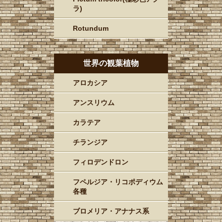
ラ)
Rotundum
世界の観葉植物
アロカシア
アンスリウム
カラテア
チランジア
フィロデンドロン
フペルジア・リコポディウム
各種
ブロメリア・アナナス系