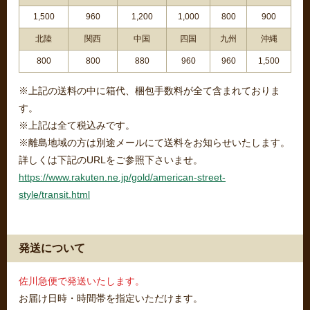
1,500
960
1,200
1,000
800
900
北陸
関西
中国
四国
九州
沖縄
800
800
880
960
960
1,500
※上記の送料の中に箱代、梱包手数料が全て含まれておりま
す。
※上記は全て税込みです。
※離島地域の方は別途メールにて送料をお知らせいたします。
詳しくは下記のURLをご参照下さいませ。
https://www.rakuten.ne.jp/gold/american-street-
style/transit.html
発送について
佐川急便で発送いたします。
お届け日時・時間帯を指定いただけます。