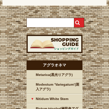
アグラオネマ
Metarica(黒光りアグラ)
Modestum ‘Variegatum’(斑
入アグラ)
Nitidum White Stem
Pictum tricolor(極彩色アグ