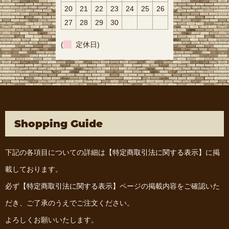
20
21
22
23
24
25
26
27
28
29
30
(
定休日)
Shopping Guide
下記の各項目についての詳細は
【特定商取引法に関する表示】
に掲
載しております。
必ず
【特定商取引法に関する表示】
ページの掲載内容をご確認いた
だき、ご了承のうえでご注文ください。
よろしくお願いいたします。