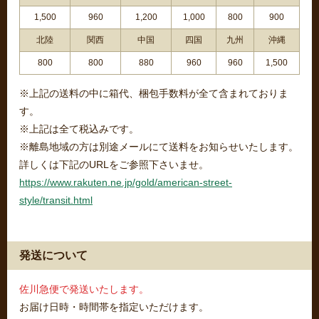
1,500
960
1,200
1,000
800
900
北陸
関西
中国
四国
九州
沖縄
800
800
880
960
960
1,500
※上記の送料の中に箱代、梱包手数料が全て含まれておりま
す。
※上記は全て税込みです。
※離島地域の方は別途メールにて送料をお知らせいたします。
詳しくは下記のURLをご参照下さいませ。
https://www.rakuten.ne.jp/gold/american-street-
style/transit.html
発送について
佐川急便で発送いたします。
お届け日時・時間帯を指定いただけます。