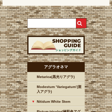
アグラオネマ
Metarica(黒光りアグラ)
Modestum ‘Variegatum’(斑
入アグラ)
Nitidum White Stem
Pictum tricolor(極彩色アグ