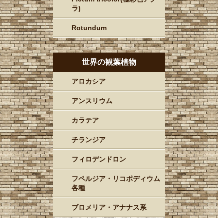
ラ)
Rotundum
世界の観葉植物
アロカシア
アンスリウム
カラテア
チランジア
フィロデンドロン
フペルジア・リコポディウム
各種
ブロメリア・アナナス系