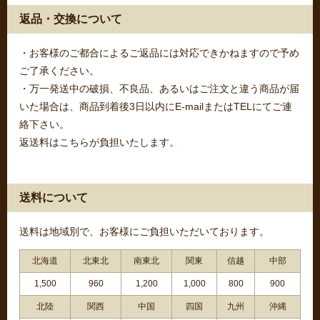
返品・交換について
・お客様のご都合によるご返品には対応できかねますので予め
ご了承ください。
・万一発送中の破損、不良品、あるいはご注文と違う商品が届
いた場合は、商品到着後3日以内にE-mailまたはTELにてご連
絡下さい。
返送料はこちらが負担いたします。
送料について
送料は地域別で、お客様にご負担いただいております。
北海道
北東北
南東北
関東
信越
中部
1,500
960
1,200
1,000
800
900
北陸
関西
中国
四国
九州
沖縄