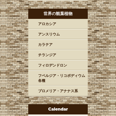
世界の観葉植物
アロカシア
アンスリウム
カラテア
チランジア
フィロデンドロン
フペルジア・リコポディウム
各種
ブロメリア・アナナス系
Calendar