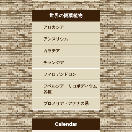
世界の観葉植物
アロカシア
アンスリウム
カラテア
チランジア
フィロデンドロン
フペルジア・リコポディウム
各種
ブロメリア・アナナス系
Calendar