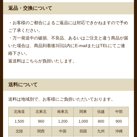
返品・交換について
・お客様のご都合によるご返品には対応できかねますので予め
ご了承ください。
・万一発送中の破損、不良品、あるいはご注文と違う商品が届
いた場合は、商品到着後3日以内にE-mailまたはTELにてご連
絡下さい。
返送料はこちらが負担いたします。
送料について
送料は地域別で、お客様にご負担いただいております。
北海道
北東北
南東北
関東
信越
中部
1,500
960
1,200
1,000
800
900
北陸
関西
中国
四国
九州
沖縄