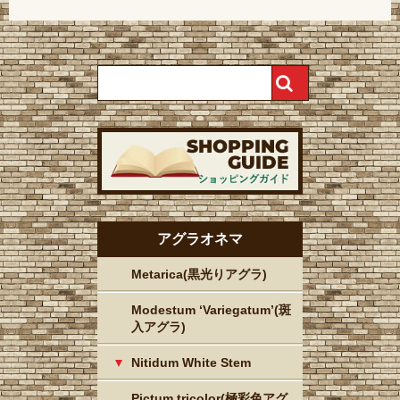
アグラオネマ
Metarica(黒光りアグラ)
Modestum ‘Variegatum’(斑
入アグラ)
Nitidum White Stem
Pictum tricolor(極彩色アグ