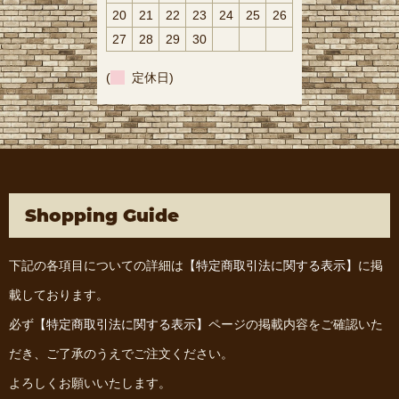
20
21
22
23
24
25
26
27
28
29
30
(
定休日)
Shopping Guide
下記の各項目についての詳細は
【特定商取引法に関する表示】
に掲
載しております。
必ず
【特定商取引法に関する表示】
ページの掲載内容をご確認いた
だき、ご了承のうえでご注文ください。
よろしくお願いいたします。