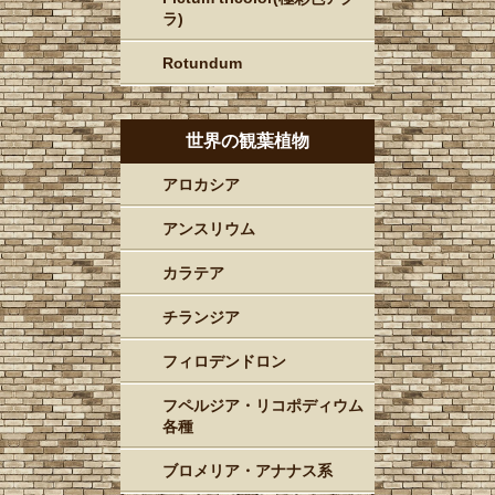
ラ)
Rotundum
世界の観葉植物
アロカシア
アンスリウム
カラテア
チランジア
フィロデンドロン
フペルジア・リコポディウム
各種
ブロメリア・アナナス系