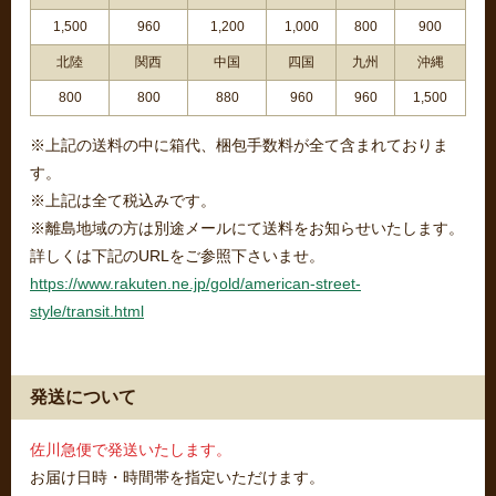
1,500
960
1,200
1,000
800
900
北陸
関西
中国
四国
九州
沖縄
800
800
880
960
960
1,500
※上記の送料の中に箱代、梱包手数料が全て含まれておりま
す。
※上記は全て税込みです。
※離島地域の方は別途メールにて送料をお知らせいたします。
詳しくは下記のURLをご参照下さいませ。
https://www.rakuten.ne.jp/gold/american-street-
style/transit.html
発送について
佐川急便で発送いたします。
お届け日時・時間帯を指定いただけます。