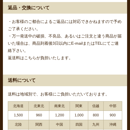
返品・交換について
・お客様のご都合によるご返品には対応できかねますので予め
ご了承ください。
・万一発送中の破損、不良品、あるいはご注文と違う商品が届
いた場合は、商品到着後3日以内にE-mailまたはTELにてご連
絡下さい。
返送料はこちらが負担いたします。
送料について
送料は地域別で、お客様にご負担いただいております。
北海道
北東北
南東北
関東
信越
中部
1,500
960
1,200
1,000
800
900
北陸
関西
中国
四国
九州
沖縄