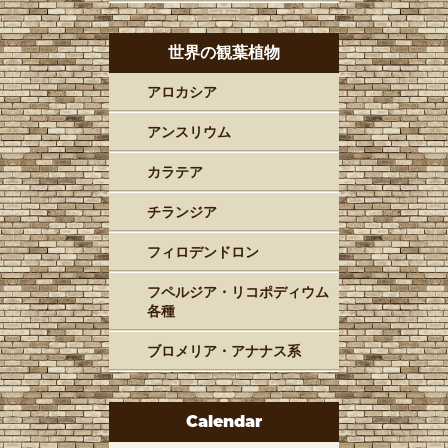
世界の観葉植物
アロカシア
アンスリウム
カラテア
チランジア
フィロデンドロン
フペルジア・リコポディウム
各種
ブロメリア・アナナス系
Calendar