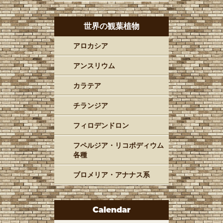
世界の観葉植物
アロカシア
アンスリウム
カラテア
チランジア
フィロデンドロン
フペルジア・リコポディウム
各種
ブロメリア・アナナス系
Calendar