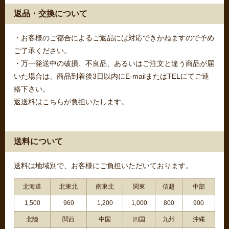
返品・交換について
・お客様のご都合によるご返品には対応できかねますので予め
ご了承ください。
・万一発送中の破損、不良品、あるいはご注文と違う商品が届
いた場合は、商品到着後3日以内にE-mailまたはTELにてご連
絡下さい。
返送料はこちらが負担いたします。
送料について
送料は地域別で、お客様にご負担いただいております。
北海道
北東北
南東北
関東
信越
中部
1,500
960
1,200
1,000
800
900
北陸
関西
中国
四国
九州
沖縄