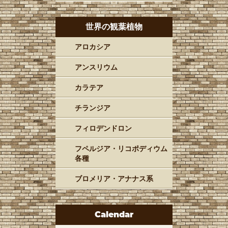
世界の観葉植物
アロカシア
アンスリウム
カラテア
チランジア
フィロデンドロン
フペルジア・リコポディウム
各種
ブロメリア・アナナス系
Calendar