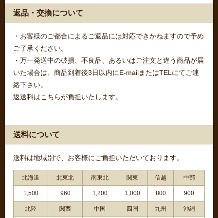
返品・交換について
・お客様のご都合によるご返品には対応できかねますので予め
ご了承ください。
・万一発送中の破損、不良品、あるいはご注文と違う商品が届
いた場合は、商品到着後3日以内にE-mailまたはTELにてご連
絡下さい。
返送料はこちらが負担いたします。
送料について
送料は地域別で、お客様にご負担いただいております。
北海道
北東北
南東北
関東
信越
中部
1,500
960
1,200
1,000
800
900
北陸
関西
中国
四国
九州
沖縄