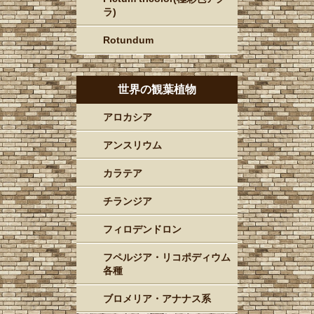
ラ)
Rotundum
世界の観葉植物
アロカシア
アンスリウム
カラテア
チランジア
フィロデンドロン
フペルジア・リコポディウム
各種
ブロメリア・アナナス系