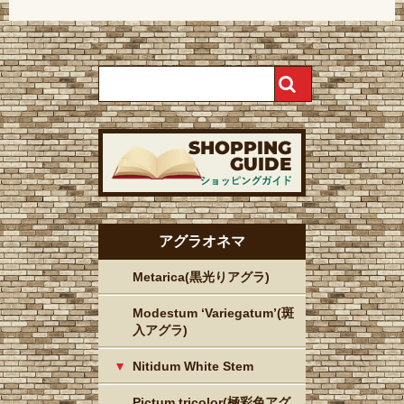
アグラオネマ
Metarica(黒光りアグラ)
Modestum ‘Variegatum’(斑
入アグラ)
Nitidum White Stem
Pictum tricolor(極彩色アグ