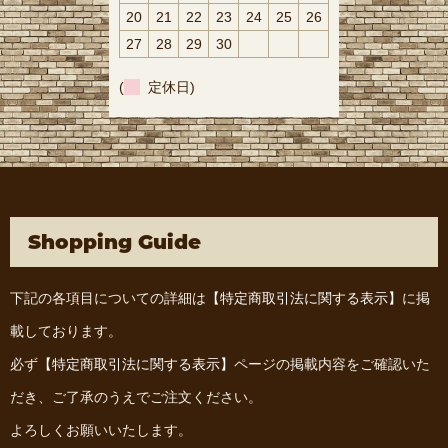
20
21
22
23
24
25
26
27
28
29
30
(
定休日)
Shopping Guide
下記の各項目についての詳細は
【特定商取引法に関する表示】
に掲
載しております。
必ず
【特定商取引法に関する表示】
ページの掲載内容をご確認いた
だき、ご了承のうえでご注文ください。
よろしくお願いいたします。