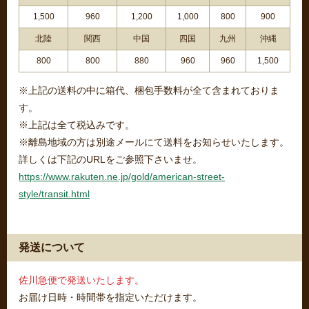
1,500
960
1,200
1,000
800
900
北陸
関西
中国
四国
九州
沖縄
800
800
880
960
960
1,500
※上記の送料の中に箱代、梱包手数料が全て含まれておりま
す。
※上記は全て税込みです。
※離島地域の方は別途メールにて送料をお知らせいたします。
詳しくは下記のURLをご参照下さいませ。
https://www.rakuten.ne.jp/gold/american-street-
style/transit.html
発送について
佐川急便で発送いたします。
お届け日時・時間帯を指定いただけます。