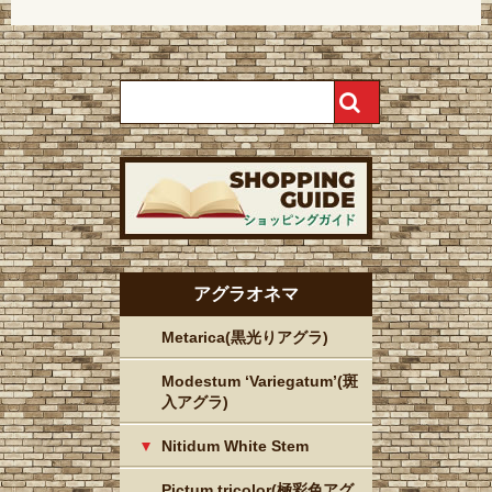
アグラオネマ
Metarica(黒光りアグラ)
Modestum ‘Variegatum’(斑
入アグラ)
Nitidum White Stem
Pictum tricolor(極彩色アグ