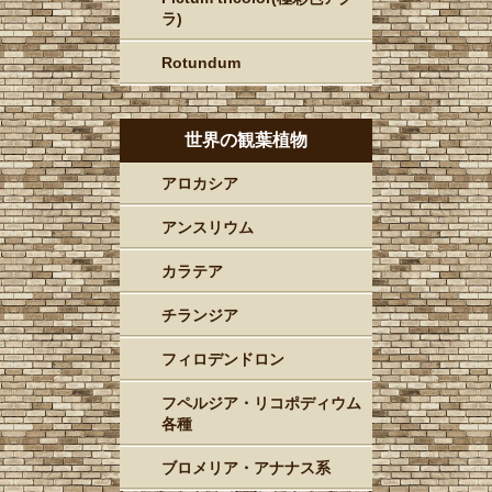
ラ)
Rotundum
世界の観葉植物
アロカシア
アンスリウム
カラテア
チランジア
フィロデンドロン
フペルジア・リコポディウム
各種
ブロメリア・アナナス系