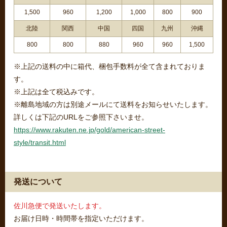
1,500
960
1,200
1,000
800
900
北陸
関西
中国
四国
九州
沖縄
800
800
880
960
960
1,500
※上記の送料の中に箱代、梱包手数料が全て含まれておりま
す。
※上記は全て税込みです。
※離島地域の方は別途メールにて送料をお知らせいたします。
詳しくは下記のURLをご参照下さいませ。
https://www.rakuten.ne.jp/gold/american-street-
style/transit.html
発送について
佐川急便で発送いたします。
お届け日時・時間帯を指定いただけます。