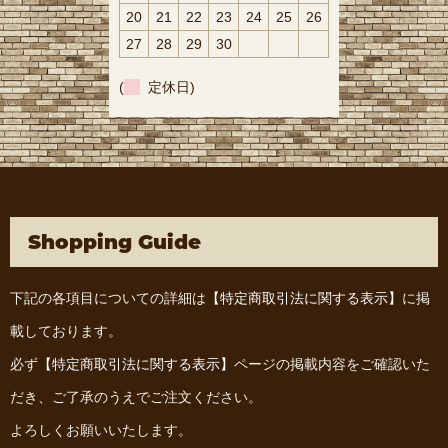
20
21
22
23
24
25
26
27
28
29
30
(
定休日)
Shopping Guide
下記の各項目についての詳細は
【特定商取引法に関する表示】
に掲
載しております。
必ず
【特定商取引法に関する表示】
ページの掲載内容をご確認いた
だき、ご了承のうえでご注文ください。
よろしくお願いいたします。