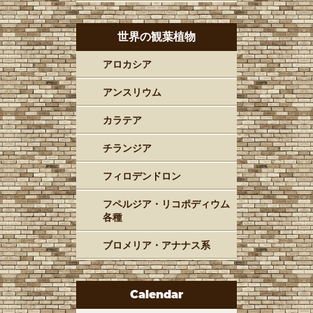
世界の観葉植物
アロカシア
アンスリウム
カラテア
チランジア
フィロデンドロン
フペルジア・リコポディウム
各種
ブロメリア・アナナス系
Calendar