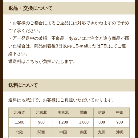
返品・交換について
・お客様のご都合によるご返品には対応できかねますので予め
ご了承ください。
・万一発送中の破損、不良品、あるいはご注文と違う商品が届
いた場合は、商品到着後3日以内にE-mailまたはTELにてご連
絡下さい。
返送料はこちらが負担いたします。
送料について
送料は地域別で、お客様にご負担いただいております。
北海道
北東北
南東北
関東
信越
中部
1,500
960
1,200
1,000
800
900
北陸
関西
中国
四国
九州
沖縄