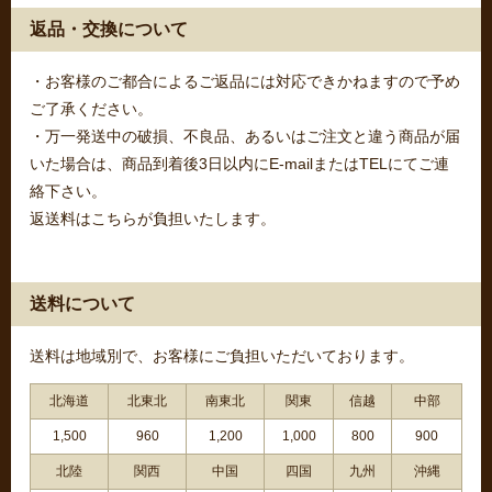
返品・交換について
・お客様のご都合によるご返品には対応できかねますので予め
ご了承ください。
・万一発送中の破損、不良品、あるいはご注文と違う商品が届
いた場合は、商品到着後3日以内にE-mailまたはTELにてご連
絡下さい。
返送料はこちらが負担いたします。
送料について
送料は地域別で、お客様にご負担いただいております。
北海道
北東北
南東北
関東
信越
中部
1,500
960
1,200
1,000
800
900
北陸
関西
中国
四国
九州
沖縄