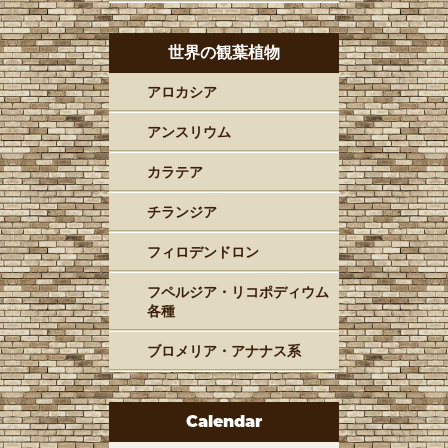
世界の観葉植物
アロカシア
アンスリウム
カラテア
チランジア
フィロデンドロン
フペルジア・リコポディウム
各種
ブロメリア・アナナス系
Calendar