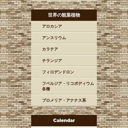
世界の観葉植物
アロカシア
アンスリウム
カラテア
チランジア
フィロデンドロン
フペルジア・リコポディウム
各種
ブロメリア・アナナス系
Calendar