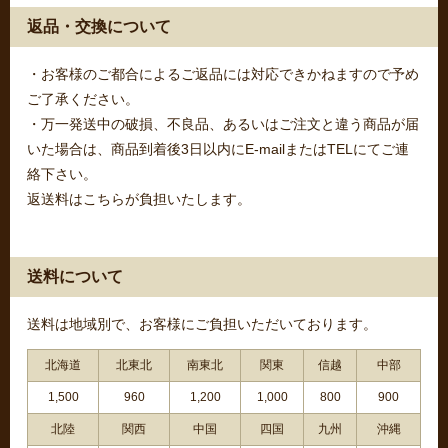
返品・交換について
・お客様のご都合によるご返品には対応できかねますので予め
ご了承ください。
・万一発送中の破損、不良品、あるいはご注文と違う商品が届
いた場合は、商品到着後3日以内にE-mailまたはTELにてご連
絡下さい。
返送料はこちらが負担いたします。
送料について
送料は地域別で、お客様にご負担いただいております。
北海道
北東北
南東北
関東
信越
中部
1,500
960
1,200
1,000
800
900
北陸
関西
中国
四国
九州
沖縄