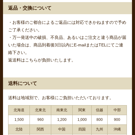
返品・交換について
・お客様のご都合によるご返品には対応できかねますので予め
ご了承ください。
・万一発送中の破損、不良品、あるいはご注文と違う商品が届
いた場合は、商品到着後3日以内にE-mailまたはTELにてご連
絡下さい。
返送料はこちらが負担いたします。
送料について
送料は地域別で、お客様にご負担いただいております。
北海道
北東北
南東北
関東
信越
中部
1,500
960
1,200
1,000
800
900
北陸
関西
中国
四国
九州
沖縄