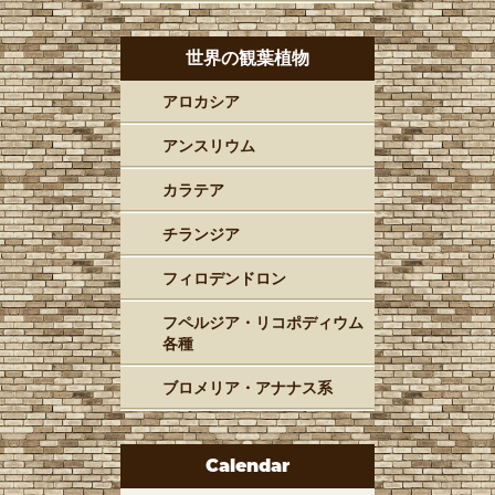
世界の観葉植物
アロカシア
アンスリウム
カラテア
チランジア
フィロデンドロン
フペルジア・リコポディウム
各種
ブロメリア・アナナス系
Calendar