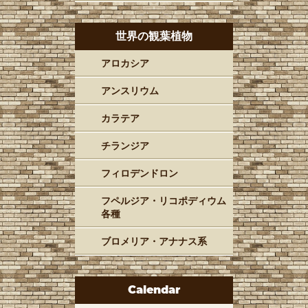
世界の観葉植物
アロカシア
アンスリウム
カラテア
チランジア
フィロデンドロン
フペルジア・リコポディウム
各種
ブロメリア・アナナス系
Calendar