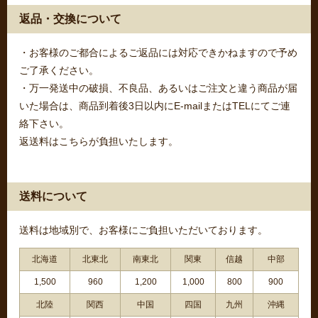
返品・交換について
・お客様のご都合によるご返品には対応できかねますので予め
ご了承ください。
・万一発送中の破損、不良品、あるいはご注文と違う商品が届
いた場合は、商品到着後3日以内にE-mailまたはTELにてご連
絡下さい。
返送料はこちらが負担いたします。
送料について
送料は地域別で、お客様にご負担いただいております。
北海道
北東北
南東北
関東
信越
中部
1,500
960
1,200
1,000
800
900
北陸
関西
中国
四国
九州
沖縄