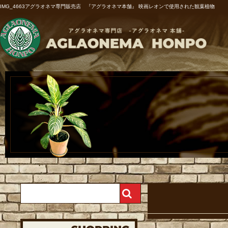
IMG_4663アグラオネマ専門販売店 『アグラオネマ本舗』 映画レオンで使用された観葉植物