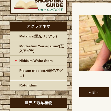
アグラオネマ
Metarica(黒光りアグラ)
Modestum ‘Variegatum’(斑
入アグラ)
Nitidum White Stem
Pictum tricolor(極彩色アグ
ラ)
Rotundum
« 前へ
世界の観葉植物