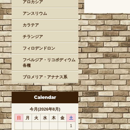
アロカシア
アンスリウム
カラテア
チランジア
フィロデンドロン
フペルジア・リコポディウム
各種
ブロメリア・アナナス系
Calendar
今月(2026年8月)
日
月
火
水
木
金
土
1