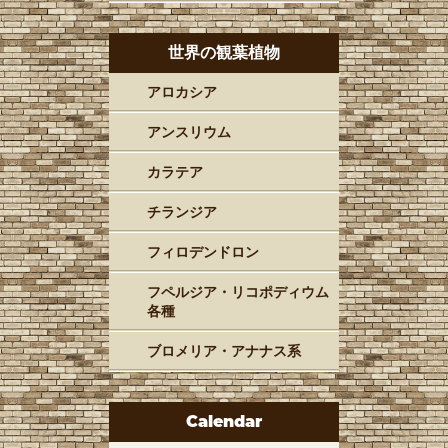
世界の観葉植物
アロカシア
アンスリウム
カラテア
チランジア
フィロデンドロン
フペルジア・リコポディウム
各種
ブロメリア・アナナス系
Calendar