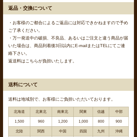
返品・交換について
・お客様のご都合によるご返品には対応できかねますので予め
ご了承ください。
・万一発送中の破損、不良品、あるいはご注文と違う商品が届
いた場合は、商品到着後3日以内にE-mailまたはTELにてご連
絡下さい。
返送料はこちらが負担いたします。
送料について
送料は地域別で、お客様にご負担いただいております。
北海道
北東北
南東北
関東
信越
中部
1,500
960
1,200
1,000
800
900
北陸
関西
中国
四国
九州
沖縄