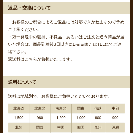
返品・交換について
・お客様のご都合によるご返品には対応できかねますので予め
ご了承ください。
・万一発送中の破損、不良品、あるいはご注文と違う商品が届
いた場合は、商品到着後3日以内にE-mailまたはTELにてご連
絡下さい。
返送料はこちらが負担いたします。
送料について
送料は地域別で、お客様にご負担いただいております。
北海道
北東北
南東北
関東
信越
中部
1,500
960
1,200
1,000
800
900
北陸
関西
中国
四国
九州
沖縄