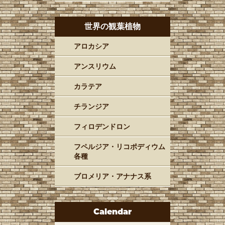
世界の観葉植物
アロカシア
アンスリウム
カラテア
チランジア
フィロデンドロン
フペルジア・リコポディウム
各種
ブロメリア・アナナス系
Calendar