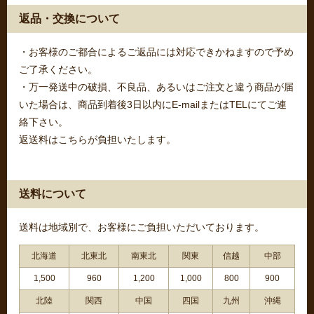
返品・交換について
・お客様のご都合によるご返品には対応できかねますので予め
ご了承ください。
・万一発送中の破損、不良品、あるいはご注文と違う商品が届
いた場合は、商品到着後3日以内にE-mailまたはTELにてご連
絡下さい。
返送料はこちらが負担いたします。
送料について
送料は地域別で、お客様にご負担いただいております。
北海道
北東北
南東北
関東
信越
中部
1,500
960
1,200
1,000
800
900
北陸
関西
中国
四国
九州
沖縄