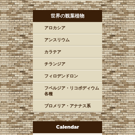
世界の観葉植物
アロカシア
アンスリウム
カラテア
チランジア
フィロデンドロン
フペルジア・リコポディウム
各種
ブロメリア・アナナス系
Calendar