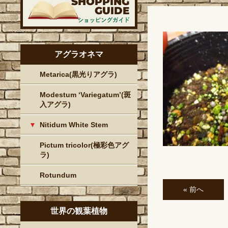
アグラオネマ
Metarica(黒光りアグラ)
Modestum ‘Variegatum’(斑
入アグラ)
Nitidum White Stem
Pictum tricolor(極彩色アグ
ラ)
Rotundum
« 前へ
世界の観葉植物