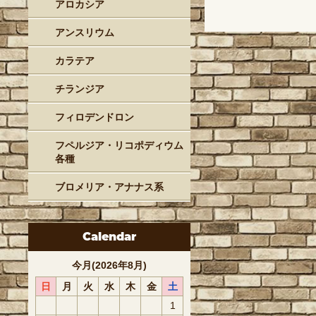
アロカシア
アンスリウム
カラテア
チランジア
フィロデンドロン
フペルジア・リコポディウム
各種
ブロメリア・アナナス系
Calendar
今月(2026年8月)
日
月
火
水
木
金
土
1