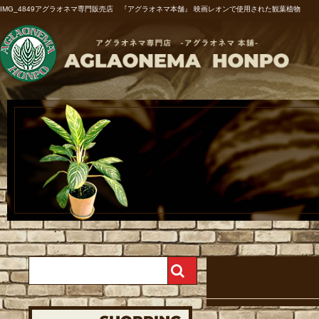
IMG_4849アグラオネマ専門販売店 『アグラオネマ本舗』 映画レオンで使用された観葉植物