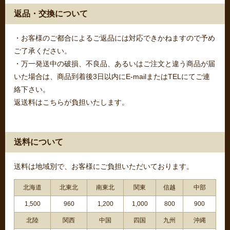
返品・交換について
・お客様のご都合によるご返品には対応できかねますので予め
ご了承ください。
・万一発送中の破損、不良品、あるいはご注文と違う商品が届
いた場合は、商品到着後3日以内にE-mailまたはTELにてご連
絡下さい。
返送料はこちらが負担いたします。
送料について
送料は地域別で、お客様にご負担いただいております。
北海道
北東北
南東北
関東
信越
中部
1,500
960
1,200
1,000
800
900
北陸
関西
中国
四国
九州
沖縄