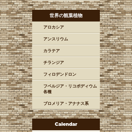
世界の観葉植物
アロカシア
アンスリウム
カラテア
チランジア
フィロデンドロン
フペルジア・リコポディウム
各種
ブロメリア・アナナス系
Calendar