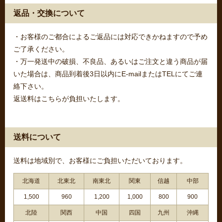
返品・交換について
・お客様のご都合によるご返品には対応できかねますので予め
ご了承ください。
・万一発送中の破損、不良品、あるいはご注文と違う商品が届
いた場合は、商品到着後3日以内にE-mailまたはTELにてご連
絡下さい。
返送料はこちらが負担いたします。
送料について
送料は地域別で、お客様にご負担いただいております。
北海道
北東北
南東北
関東
信越
中部
1,500
960
1,200
1,000
800
900
北陸
関西
中国
四国
九州
沖縄