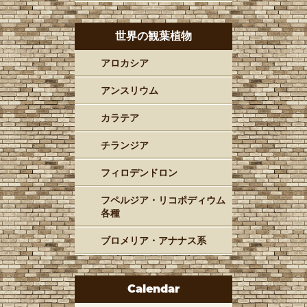
世界の観葉植物
アロカシア
アンスリウム
カラテア
チランジア
フィロデンドロン
フペルジア・リコポディウム
各種
ブロメリア・アナナス系
Calendar