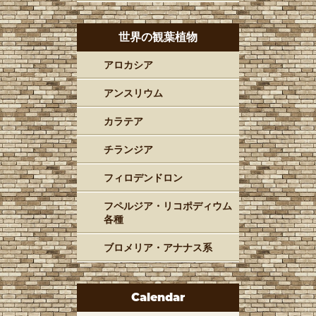
世界の観葉植物
アロカシア
アンスリウム
カラテア
チランジア
フィロデンドロン
フペルジア・リコポディウム
各種
ブロメリア・アナナス系
Calendar