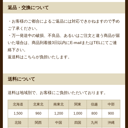
返品・交換について
・お客様のご都合によるご返品には対応できかねますので予め
ご了承ください。
・万一発送中の破損、不良品、あるいはご注文と違う商品が届
いた場合は、商品到着後3日以内にE-mailまたはTELにてご連
絡下さい。
返送料はこちらが負担いたします。
送料について
送料は地域別で、お客様にご負担いただいております。
北海道
北東北
南東北
関東
信越
中部
1,500
960
1,200
1,000
800
900
北陸
関西
中国
四国
九州
沖縄