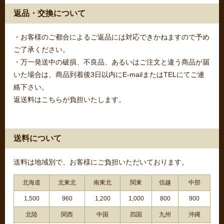
返品・交換について
・お客様のご都合によるご返品には対応できかねますので予め
ご了承ください。
・万一発送中の破損、不良品、あるいはご注文と違う商品が届
いた場合は、商品到着後3日以内にE-mailまたはTELにてご連
絡下さい。
返送料はこちらが負担いたします。
送料について
送料は地域別で、お客様にご負担いただいております。
北海道
北東北
南東北
関東
信越
中部
1,500
960
1,200
1,000
800
900
北陸
関西
中国
四国
九州
沖縄