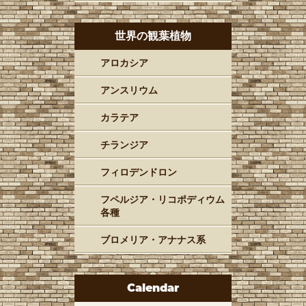
世界の観葉植物
アロカシア
アンスリウム
カラテア
チランジア
フィロデンドロン
フペルジア・リコポディウム
各種
ブロメリア・アナナス系
Calendar